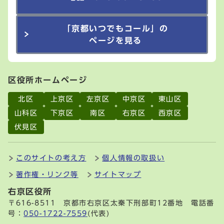
「京都いつでもコール」の
ページを見る
区役所ホームページ
北区
上京区
左京区
中京区
東山区
山科区
下京区
南区
右京区
西京区
伏見区
このサイトの考え方
個人情報の取扱い
著作権・リンク等
サイトマップ
右京区役所
〒616-8511 京都市右京区太秦下刑部町12番地 電話番
号：
050-1722-7559
(代表)