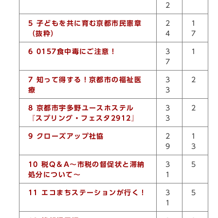
2
5 子どもを共に育む京都市民憲章
2
1
（抜粋）
4
7
6 0157食中毒にご注意！
3
1
7
7 知って得する！京都市の福祉医
3
2
療
3
8 京都市宇多野ユースホステル
3
2
『スプリング・フェスタ2912』
3
9 クローズアップ社協
2
1
9
3
10 税Q＆A～市税の督促状と滞納
3
5
処分について～
1
11 エコまちステーションが行く！
3
5
1