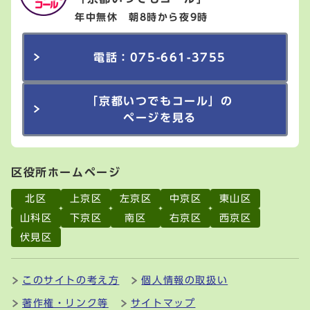
年中無休 朝8時から夜9時
電話：075-661-3755
「京都いつでもコール」の
ページを見る
区役所ホームページ
北区
上京区
左京区
中京区
東山区
山科区
下京区
南区
右京区
西京区
伏見区
このサイトの考え方
個人情報の取扱い
著作権・リンク等
サイトマップ