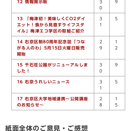
12 情報掲示板
3
9
0
13 「梅津初！美味しくCO2ダイ
3
5
エット！食から見直すライフスタ
1
イル」梅津エコ学区の取組ご紹介
14 右京区制80周年記念誌「つな
2
1
がる人のわ」5月15日火曜日販売
9
2
開始
15 千石荘公園がリニューアルしま
3
9
した！
0
16 右京うれしいニュース
3
5
1
17 右京区大学地域連携～公開講座
2
1
のお知らせ～
8
5
紙面全体のご意見・ご感想