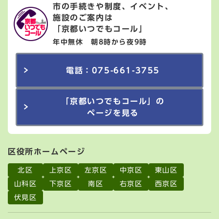
市の手続きや制度、イベント、
施設のご案内は
「京都いつでもコール」
年中無休 朝8時から夜9時
電話：075-661-3755
「京都いつでもコール」の
ページを見る
区役所ホームページ
北区
上京区
左京区
中京区
東山区
山科区
下京区
南区
右京区
西京区
伏見区