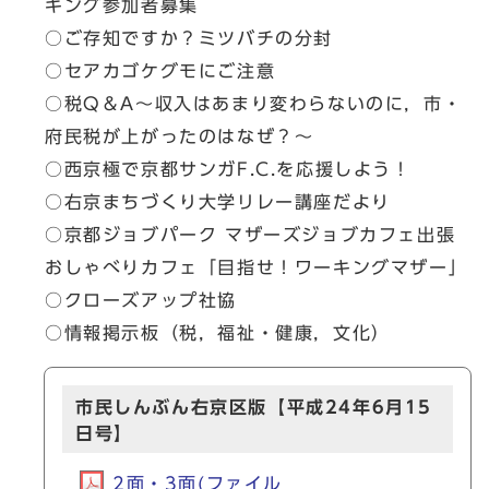
キング参加者募集
○ご存知ですか？ミツバチの分封
○セアカゴケグモにご注意
○税Q＆A～収入はあまり変わらないのに，市・
府民税が上がったのはなぜ？～
○西京極で京都サンガF.C.を応援しよう！
○右京まちづくり大学リレー講座だより
○京都ジョブパーク マザーズジョブカフェ出張
おしゃべりカフェ「目指せ！ワーキングマザー」
○クローズアップ社協
○情報掲示板（税，福祉・健康，文化）
市民しんぶん右京区版【平成24年6月15
日号】
2面・3面(ファイル