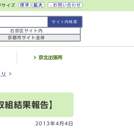
標準
拡大
お問い合わせ
字サイズ
の範囲
右京区サイト内
京都市サイト全体
介
京北出張所
くり
取組結果報告】
2013年4月4日