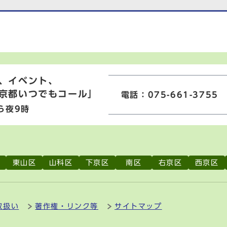
、イベント、
京都いつでもコール」
電話：075-661-3755
ら夜9時
東山区
山科区
下京区
南区
右京区
西京区
取扱い
著作権・リンク等
サイトマップ