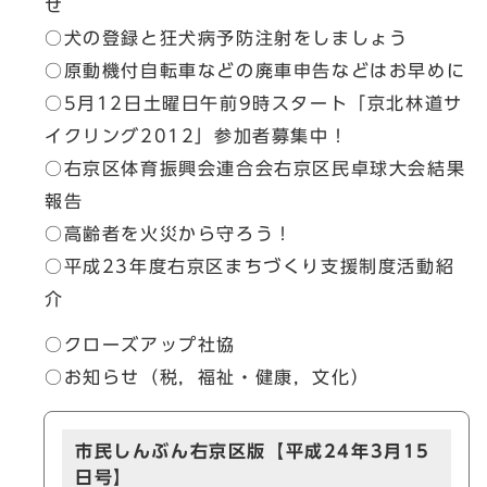
せ
○犬の登録と狂犬病予防注射をしましょう
○原動機付自転車などの廃車申告などはお早めに
○5月12日土曜日午前9時スタート「京北林道サ
イクリング2012」参加者募集中！
○右京区体育振興会連合会右京区民卓球大会結果
報告
○高齢者を火災から守ろう！
○平成23年度右京区まちづくり支援制度活動紹
介
○クローズアップ社協
○お知らせ（税，福祉・健康，文化）
市民しんぶん右京区版【平成24年3月15
日号】