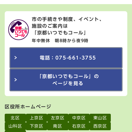
市の手続きや制度、イベント、
施設のご案内は
「京都いつでもコール」
年中無休 朝8時から夜9時
電話：075-661-3755
「京都いつでもコール」の
ページを見る
区役所ホームページ
北区
上京区
左京区
中京区
東山区
山科区
下京区
南区
右京区
西京区