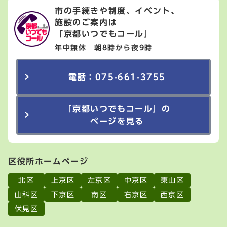
市の手続きや制度、イベント、
施設のご案内は
「京都いつでもコール」
年中無休 朝8時から夜9時
電話：075-661-3755
「京都いつでもコール」の
ページを見る
区役所ホームページ
北区
上京区
左京区
中京区
東山区
山科区
下京区
南区
右京区
西京区
伏見区