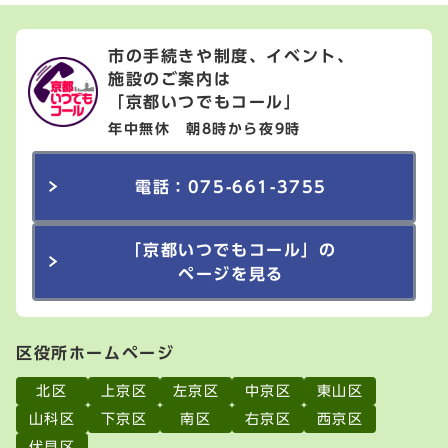
市の手続きや制度、イベント、
施設のご案内は
「京都いつでもコール」
年中無休 朝8時から夜9時
電話：075-661-3755
「京都いつでもコール」の
ページを見る
区役所ホームページ
北区
上京区
左京区
中京区
東山区
山科区
下京区
南区
右京区
西京区
伏見区