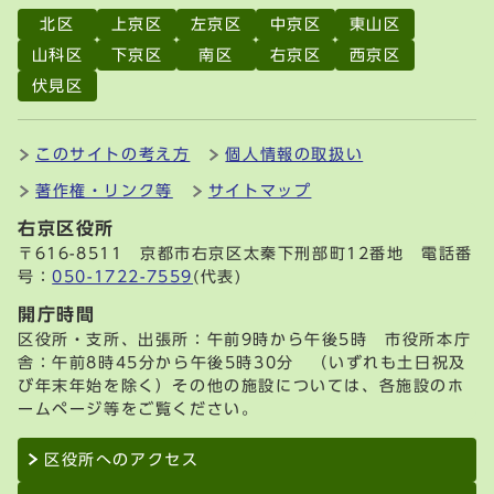
北区
上京区
左京区
中京区
東山区
山科区
下京区
南区
右京区
西京区
伏見区
このサイトの考え方
個人情報の取扱い
著作権・リンク等
サイトマップ
右京区役所
〒616-8511 京都市右京区太秦下刑部町12番地 電話番
号：
050-1722-7559
(代表)
開庁時間
区役所・支所、出張所：午前9時から午後5時 市役所本庁
舎：午前8時45分から午後5時30分 （いずれも土日祝及
び年末年始を除く）その他の施設については、各施設のホ
ームページ等をご覧ください。
区役所へのアクセス