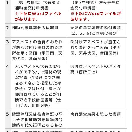
（第1号様式）含有調査
（第2号様式）除去等補助
1
補助金交付申請書
金交付申請書
※下記にWordファイル
※下記にWordファイルが
があります。
あります。
左記の含有調査の添付書類
2
補助対象建築物の位置図
(2、5、6)と同様の書類
吹付けアスベストが施工さ
3
アスベストの含有のおそれ
れた場所を示す図面（平面
がある吹付け建材のある場
図、天井伏図、断面図等）
所を示す図面（平面図、天
井伏図、断面図等）
アスベストの含有のおそ
吹付けアスベストの現況写
4
れがある吹付け建材の現
真（箇所ごと）
況写真（1箇所につき異
なる角度から撮影した複
数枚）又は吹付け建材が
使用されていることが判
断できる設計図書等（仕
上げ表、矩計図等）
含有調査結果を記した書類
5
確認済証又は検査済証の写
しその他補助対象建築物の
建築年代の証明となるもの