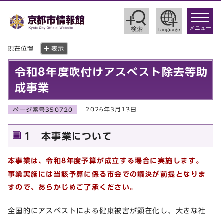
toggle
navigat
メニュー
現在位置：
表示
令和8年度吹付けアスベスト除去等助
成事業
2026年3月13日
ページ番号350720
1 本事業について
本事業は、令和8年度予算が成立する場合に実施します。
事業実施には当該予算に係る市会での議決が前提となりま
すので、あらかじめご了承ください。
全国的にアスベストによる健康被害が顕在化し、大きな社