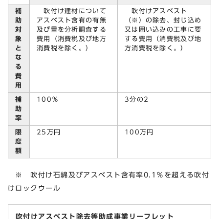
補
吹付け建材について
吹付けアスベスト
助
アスベスト含有の有無
（※）の除去、封じ込め
対
及び量を分析調査する
又は囲い込みの工事に要
象
費用（消費税及び地方
する費用（消費税及び地
と
消費税を除く。）
方消費税を除く。）
な
る
費
用
補
100％
3分の2
助
率
限
25万円
100万円
度
額
※ 吹付け石綿及びアスベスト含有率0.1％を超える吹付
けロックウール
吹付けアスベスト除去等助成事業リーフレット