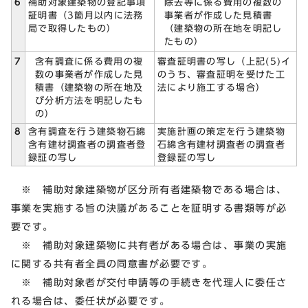
除去等に係る費用の複数の
6
補助対象建築物の登記事項
事業者が作成した見積書
証明書（3箇月以内に法務
（建築物の所在地を明記し
局で取得したもの）
たもの）
含有調査に係る費用の複
7
審査証明書の写し（上記(5)イ
数の事業者が作成した見
のうち、審査証明を受けた工
積書（建築物の所在地及
法により施工する場合）
び分析方法を明記したも
の）
8
含有調査を行う建築物石綿
実施計画の策定を行う建築物
含有建材調査者の調査者登
石綿含有建材調査者の調査者
録証の写し
登録証の写し
※ 補助対象建築物が区分所有者建築物である場合は、
事業を実施する旨の決議があることを証明する書類等が必
要です。
※ 補助対象建築物に共有者がある場合は、事業の実施
に関する共有者全員の同意書が必要です。
※ 補助対象者が交付申請等の手続きを代理人に委任さ
れる場合は、委任状が必要です。