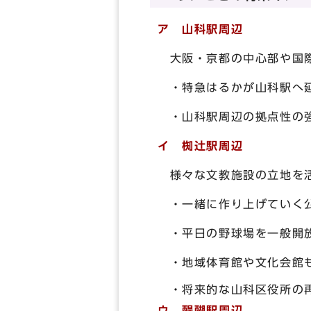
ア 山科駅周辺
大阪・京都の中心部や国際
・特急はるかが山科駅へ延
・山科駅周辺の拠点性の
イ 椥辻駅周辺
様々な文教施設の立地を活
・一緒に作り上げていく公
・平日の野球場を一般開放
・地域体育館や文化会館も
・将来的な山科区役所の再
ウ 醍醐駅周辺