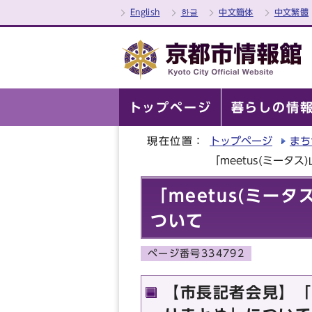
English
한글
中文簡体
中文繁體
トップページ
暮らしの情
現在位置：
トップページ
まち
「meetus(ミータ
「meetus(ミー
ついて
ページ番号334792
【市長記者会見】「m