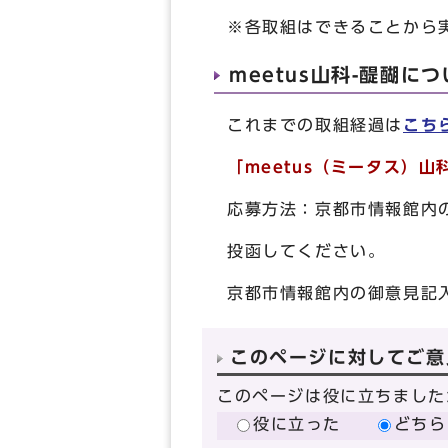
※各取組はできることから
meetus山科-醍醐に
これまでの取組経過は
こち
「meetus（ミータス）
応募方法：京都市情報館内
投函してください。
京都市情報館内の御意見記
このページに対してご意
このページは役に立ちました
役に立った
どちら