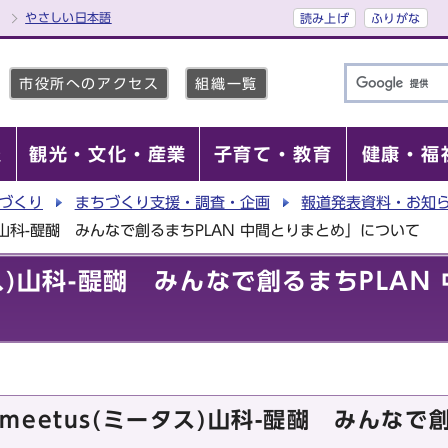
やさしい日本語
読み上げ
ふりがな
市役所へのアクセス
組織一覧
報
観光・文化・産業
子育て・教育
健康・福
づくり
まちづくり支援・調査・企画
報道発表資料・お知
ス)山科-醍醐 みんなで創るまちPLAN 中間とりまとめ」について
タス)山科-醍醐 みんなで創るまちPLA
eetus(ミータス)山科-醍醐 みんなで創