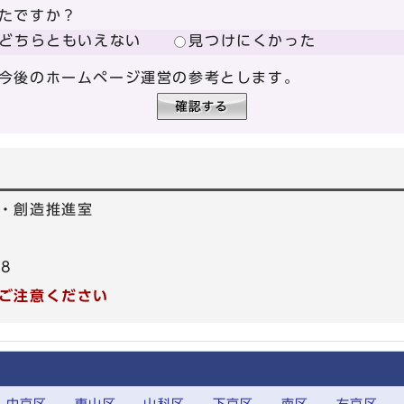
たですか？
どちらともいえない
見つけにくかった
今後のホームページ運営の参考とします。
・創造推進室
78
ご注意ください
中京区
東山区
山科区
下京区
南区
右京区