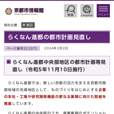
toggle
navigat
メニュー
現在位置：
表示
らくなん進都の都市計画見直し
2024年2月2日
ページ番号322075
らくなん進都中央部地区の都市計画等見
直し（令和5年11月10日施行）
らくなん進都では、新しい京都の活力を支える京都市南
部地域の先導地区として、ものづくりをはじめとする
企業
の本社・工場や研究開発機能の更なる集積に向けた取組を
推進
しています。
らくなん進都の中央部のうち、産業集積のポテンシャル