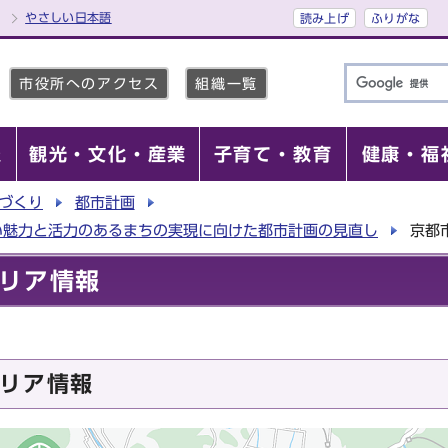
やさしい日本語
読み上げ
ふりがな
市役所へのアクセス
組織一覧
報
観光・文化・産業
子育て・教育
健康・福
づくり
都市計画
い魅力と活力のあるまちの実現に向けた都市計画の見直し
京都
リア情報
リア情報