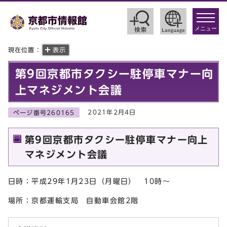
toggle
navigat
メニュー
現在位置：
表示
第9回京都市タクシー駐停車マナー向
上マネジメント会議
2021年2月4日
ページ番号260165
第9回京都市タクシー駐停車マナー向上
マネジメント会議
日時：平成29年1月23日（月曜日） 10時～
場所：京都運輸支局 自動車会館2階