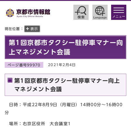
toggle
navigat
メニュー
現在位置：
表示
第1回京都市タクシー駐停車マナー向
上マネジメント会議
2021年2月4日
ページ番号99970
第1回京都市タクシー駐停車マナー向上
マネジメント会議
日時：平成22年8月9日（月曜日）14時00分～16時00
分
場所：右京区役所 大会議室1