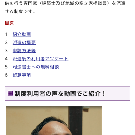
供を行う専門家（建築士及び地域の空き家相談員）を派遣
する制度です。
目次
1
紹介動画
2
派遣の概要
3
申請方法等
4
派遣後の利用者アンケート
5
司法書士への無料相談
6
留意事項
制度利用者の声を動画でご紹介！