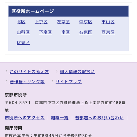
区役所ホームページ
北区
上京区
左京区
中京区
東山区
山科区
下京区
南区
右京区
西京区
伏見区
このサイトの考え方
個人情報の取扱い
著作権・リンク等
サイトマップ
京都市役所
〒604-8571 京都市中京区寺町通御池上る上本能寺前町488番
地
市役所へのアクセス
組織一覧
各部署へのお問い合わせ
開庁時間
市役所本庁舎：午前8時45分から午後5時30分