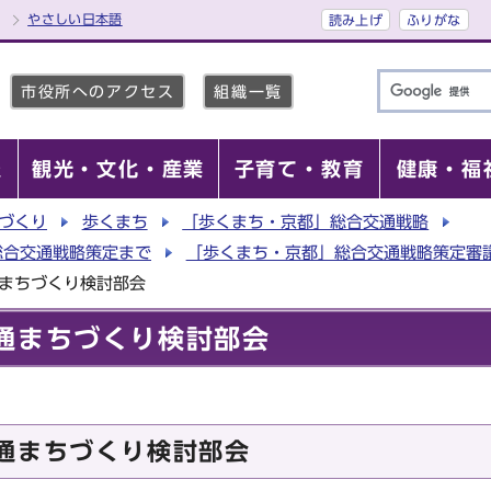
やさしい日本語
読み上げ
ふりがな
市役所へのアクセス
組織一覧
報
観光・文化・産業
子育て・教育
健康・福
づくり
歩くまち
「歩くまち・京都」総合交通戦略
総合交通戦略策定まで
「歩くまち・京都」総合交通戦略策定審
通まちづくり検討部会
通まちづくり検討部会
通まちづくり検討部会