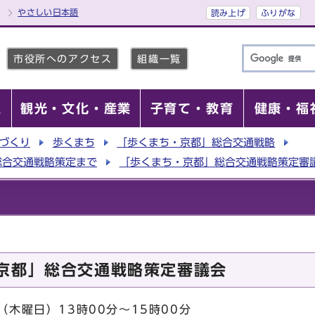
やさしい日本語
読み上げ
ふりがな
市役所へのアクセス
組織一覧
報
観光・文化・産業
子育て・教育
健康・福
づくり
歩くまち
「歩くまち・京都」総合交通戦略
総合交通戦略策定まで
「歩くまち・京都」総合交通戦略策定審
京都」総合交通戦略策定審議会
（木曜日）13時00分～15時00分