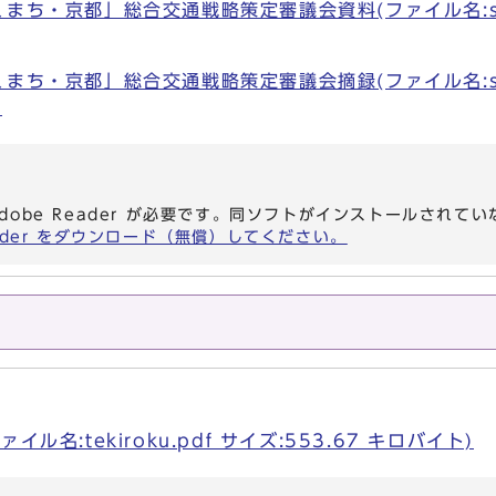
まち・京都」総合交通戦略策定審議会資料(ファイル名:shir
まち・京都」総合交通戦略策定審議会摘録(ファイル名:shir
)
dobe Reader が必要です。同ソフトがインストールされて
eader をダウンロード（無償）してください。
ル名:tekiroku.pdf サイズ:553.67 キロバイト)