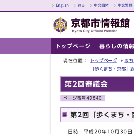
English
한글
中文簡体
中文繁體
トップページ
暮らしの情
現在位置：
トップページ
まち
「歩くまち・京都」
第2回審議会
ページ番号49840
第2回「歩くまち・
日時 平成20年10月30日