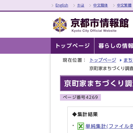
English
한글
中文簡体
中文繁體
トップページ
暮らしの情
現在位置：
トップページ
まち
京町家まちづくり調査
京町家まちづくり調
ページ番号4269
◆集計結果
単純集計(ファイル名:0