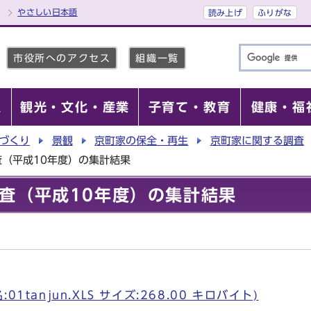
やさしい日本語
読み上げ
ふりがな
市役所へのアクセス
組織一覧
報
観光・文化・産業
子育て・教育
健康・福
づくり
景観
京町家の保全・再生
京町家に関する調査
（平成10年度）の集計結果
査（平成10年度）の集計結果
1tanjun.XLS サイズ:268.00 キロバイト)