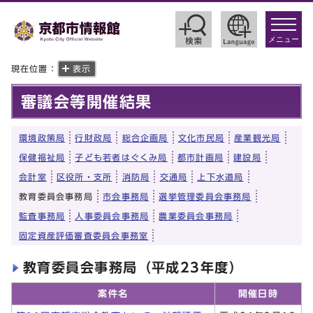
toggle
navigat
メニュー
現在位置：
表示
審議会等開催結果
環境政策局
行財政局
総合企画局
文化市民局
産業観光局
保健福祉局
子ども若者はぐくみ局
都市計画局
建設局
会計室
区役所・支所
消防局
交通局
上下水道局
教育委員会事務局
市会事務局
選挙管理委員会事務局
監査事務局
人事委員会事務局
農業委員会事務局
固定資産評価審査委員会事務室
教育委員会事務局（平成23年度）
案件名
開催日時