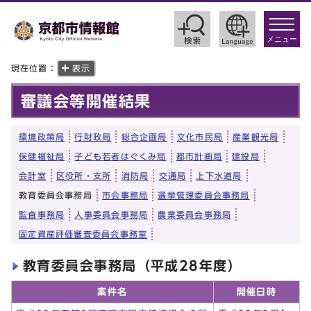
toggle
navigat
メニュー
現在位置：
表示
審議会等開催結果
環境政策局
行財政局
総合企画局
文化市民局
産業観光局
保健福祉局
子ども若者はぐくみ局
都市計画局
建設局
会計室
区役所・支所
消防局
交通局
上下水道局
教育委員会事務局
市会事務局
選挙管理委員会事務局
監査事務局
人事委員会事務局
農業委員会事務局
固定資産評価審査委員会事務室
教育委員会事務局（平成28年度）
案件名
開催日時