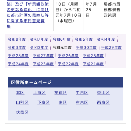
築」及び「新景観政策
10日（月曜
年7月
局都市景
の更なる進化」に向け
日）から令和
25
観部景観
た都市計画の見直し等
元年7月10日
日
政策課
に関する市民意見募
（水曜日）
集
令和8年度
令和7年度
令和6年度
令和5年度
令和4年度
令和3年度
令和2年度
令和元年度
平成30年度
平成29年度
平成28年度
平成27年度
平成26年度
平成25年度
平成24年度
平成23年度
平成22年度
平成21年度
区役所ホームページ
北区
上京区
左京区
中京区
東山区
山科区
下京区
南区
右京区
西京区
伏見区