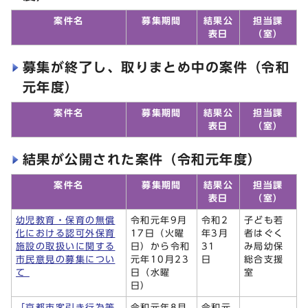
案件名
募集期間
結果公
担当課
表日
（室）
募集が終了し、取りまとめ中の案件（令和
元年度）
案件名
募集期間
結果公
担当課
表日
（室）
結果が公開された案件（令和元年度）
案件名
募集期間
結果公
担当課
表日
（室）
幼児教育・保育の無償
令和元年9月
令和2
子ども若
化における認可外保育
17日（火曜
年3月
者はぐく
施設の取扱いに関する
日）から令和
31
み局幼保
市民意見の募集につい
元年10月23
日
総合支援
て
日（水曜
室
日）
「京都市客引き行為等
令和元年8月
令和元