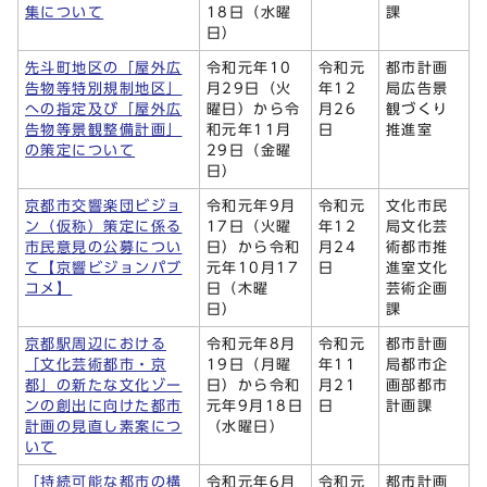
集について
18日（水曜
課
日）
先斗町地区の「屋外広
令和元年10
令和元
都市計画
告物等特別規制地区」
月29日（火
年12
局広告景
への指定及び「屋外広
曜日）から令
月26
観づくり
告物等景観整備計画」
和元年11月
日
推進室
の策定について
29日（金曜
日）
京都市交響楽団ビジョ
令和元年9月
令和元
文化市民
ン（仮称）策定に係る
17日（火曜
年12
局文化芸
市民意見の公募につい
日）から令和
月24
術都市推
て【京響ビジョンパブ
元年10月17
日
進室文化
コメ】
日（木曜
芸術企画
日）
課
京都駅周辺における
令和元年8月
令和元
都市計画
「文化芸術都市・京
19日（月曜
年11
局都市企
都」の新たな文化ゾー
日）から令和
月21
画部都市
ンの創出に向けた都市
元年9月18日
日
計画課
計画の見直し素案につ
（水曜日）
いて
「持続可能な都市の構
令和元年6月
令和元
都市計画