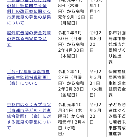
の禁止等に関する条
8日（木曜
年11
例」の改正案に関する
日）から令和
月14
市民意見の募集の結果
元年9月16日
日
について
（月曜日）
屋外広告物の安全対策
令和2年3月
令和2
都市計画
の更なる充実につい
30日（月曜
年8月
局都市景
て
日）から令和
20
観部広告
2年4月30日
日
景観づく
（木曜日）
り推進
課
「令和2年度京都市食
令和2年1月
令和2
保健福祉
品衛生監視指導計画」
27日（月曜
年3月
局医療衛
（案）について
日）から令和
31日
生推進室
2年2月28日
（火曜
健康安全
（金曜日）
日）
課
京都市はぐくみプラン
令和元年10
令和2
子ども若
（京都市子ども・若者
月31日（木
年3月
者はぐく
総合計画）（案）に対
曜日）から令
23
み局子ど
する意見の募集につい
和元年12月4
日
も若者未
て
日（水曜
来部育成
日）
推進課