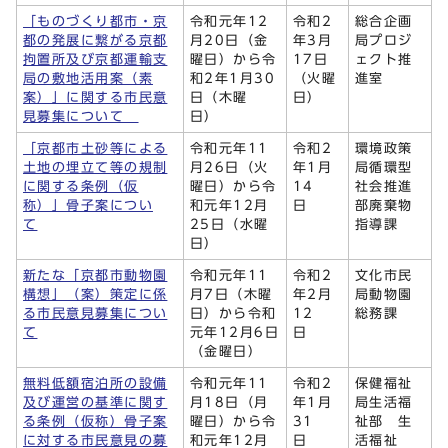
「ものづくり都市・京
令和元年12
令和2
総合企画
都の発展に繋がる京都
月20日（金
年3月
局プロジ
拘置所及び京都運輸支
曜日）から令
17日
ェクト推
局の敷地活用案（素
和2年1月30
（火曜
進室
案）」に関する市民意
日（木曜
日）
見募集について
日）
「京都市土砂等による
令和元年11
令和2
環境政策
土地の埋立て等の規制
月26日（火
年1月
局循環型
に関する条例（仮
曜日）から令
14
社会推進
称）」骨子案につい
和元年12月
日
部廃棄物
て
25日（水曜
指導課
日）
新たな「京都市動物園
令和元年11
令和2
文化市民
構想」（案）策定に係
月7日（木曜
年2月
局動物園
る市民意見募集につい
日）から令和
12
総務課
て
元年12月6日
日
（金曜日）
無料低額宿泊所の設備
令和元年11
令和2
保健福祉
及び運営の基準に関す
月18日（月
年1月
局生活福
る条例（仮称）骨子案
曜日）から令
31
祉部 生
に対する市民意見の募
和元年12月
日
活福祉