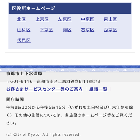
区役所ホームページ
北区
上京区
左京区
中京区
東山区
山科区
下京区
南区
右京区
西京区
伏見区
京都市上下水道局
〒601-8116 京都市南区上鳥羽鉾立町11番地3
お客さまサービスセンター等のご案内
組織一覧
開庁時間
午前8時30分から午後5時15分（いずれも土日祝及び年末年始を除
く）その他の施設については、各施設のホームページ等をご覧くだ
さい。
(c) City of Kyoto. All rights reserved.