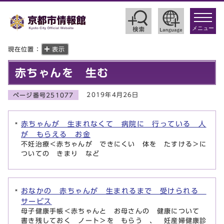
toggle
navigat
メニュー
現在位置：
表示
赤ちゃんを 生む
2019年4月26日
ページ番号251077
赤ちゃんが 生まれなくて 病院に 行っている 人
が もらえる お金
不妊治療＜赤ちゃんが できにくい 体を たすける＞に
ついての きまり など
おなかの 赤ちゃんが 生まれるまで 受けられる
サービス
母子健康手帳＜赤ちゃんと お母さんの 健康について
書き残しておく ノート＞を もらう 、 妊産婦健康診