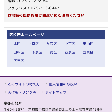
電話：
075-222-3984
ファックス：
075-213-0443
お電話の際はお掛け間違いにご注意ください
区役所ホームページ
北区
上京区
左京区
中京区
東山区
山科区
下京区
南区
右京区
西京区
伏見区
このサイトの考え方
個人情報の取扱い
著作権・リンク等
サイトマップ
京都市役所
〒604-8571 京都市中京区寺町通御池上る上本能寺前町488番