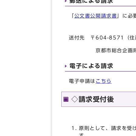
郵送による請求
「
公文書公開請求書
」に必
送付先 〒604-8571（
京都市総合企画局デジタ
電子による請求
電子申請は
こちら
◇請求受付後
原則として、請求を受
す。