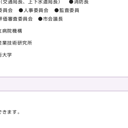
（交通局長、上下水道局長） ●消防長
委員会 ●人事委員会 ●監査委員
評価審査委員会 ●市会議長
立病院機構
産業技術研究所
術大学
できます。