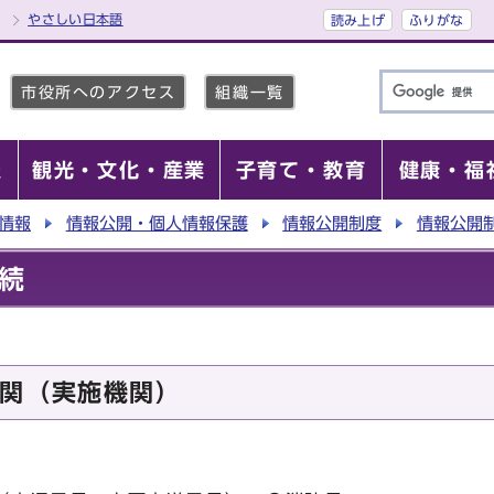
やさしい日本語
読み上げ
ふりがな
市役所へのアクセス
組織一覧
報
観光・文化・産業
子育て・教育
健康・福
情報
情報公開・個人情報保護
情報公開制度
情報公開
続
関（実施機関）