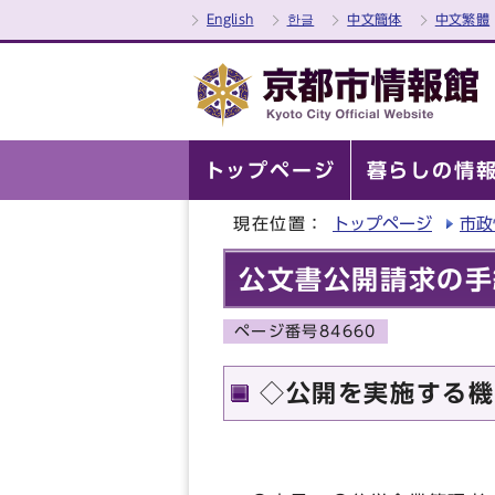
English
한글
中文簡体
中文繁體
トップページ
暮らしの情
現在位置：
トップページ
市政
公文書公開請求の手
ページ番号84660
◇公開を実施する機