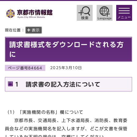
toggle
navigat
メニュー
現在位置：
表示
請求書様式をダウンロードされる方
に
2025年3月10日
ページ番号84664
1 請求書の記入方法について
（1）「実施機関の名称」欄について
京都市長、交通局長、上下水道局長、消防長、教育委
員会などの実施機関名を記入しますが、どこが文書を保管
しているか不明の場合は、空欄にしてください。