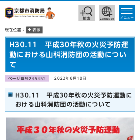
toggle
navigat
メニュー
現在位置：
表示
H30.11 平成30年秋の火災予防運
動における山科消防団の活動につい
て
2023年8月18日
ページ番号245452
H30.11 平成30年秋の火災予防運動に
おける山科消防団の活動について