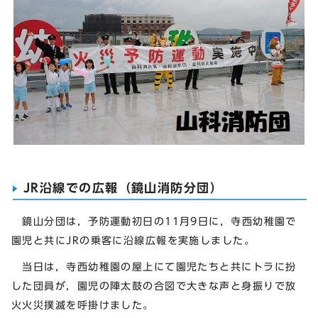
JR沿線での広報（鏡山消防分団）
鏡山分団は，予防運動初日の11月9日に，寺西幼稚園で
園児と共にJRの乗客に沿線広報を実施しました。
当日は，寺西幼稚園の屋上にて園児たちと共にトラに扮
した団員が，園児の陣太鼓の合図で大きな声と身振りで放
火火災撲滅を呼掛けました。