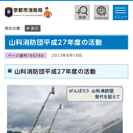
toggle
navigat
メニュー
現在位置：
表示
山科消防団平成27年度の活動
2023年8月18日
ページ番号196784
山科消防団平成27年度の活動