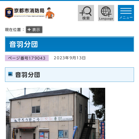
toggle
navigat
メニュー
現在位置：
表示
音羽分団
2023年9月13日
ページ番号179043
音羽分団