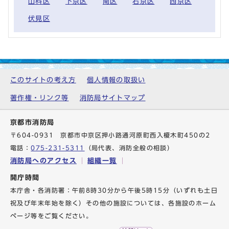
山科区
下京区
南区
右京区
西京区
伏見区
このサイトの考え方
個人情報の取扱い
著作権・リンク等
消防局サイトマップ
京都市消防局
〒604-0931 京都市中京区押小路通河原町西入榎木町450の2
電話：
075-231-5311
（局代表、消防全般の相談）
消防局へのアクセス
組織一覧
開庁時間
本庁舎・各消防署：午前8時30分から午後5時15分（いずれも土日
祝及び年末年始を除く）その他の施設については、各施設のホーム
ページ等をご覧ください。