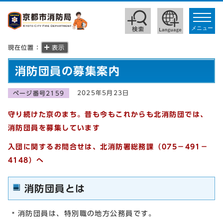
toggle
navigat
メニュー
現在位置：
表示
消防団員の募集案内
2025年5月23日
ページ番号2159
守り続けた京のまち。昔も今もこれからも北消防団では、
消防団員を募集しています
入団に関するお問合せは、北消防署総務課（075－491－
4148）へ
消防団員とは
消防団員は、特別職の地方公務員です。