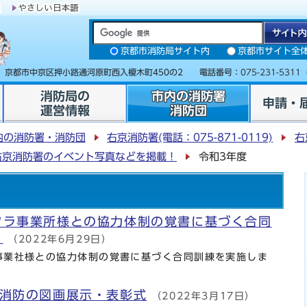
京都市消防局サイト内
京都市サイト全
31 京都市中京区押小路通河原町西入榎木町450の2 電話番号：
075-231-5311
消防局の
市内の消防署
申請・
運営情報
消防団
内の消防署・消防団
右京消防署(電話：075-871-0119)
右
右京消防署のイベント写真などを掲載！
令和3年度
フラ事業所様との協力体制の覚書に基づく合同
。
（2022年6月29日）
業社様との協力体制の覚書に基づく合同訓練を実施しま
 消防の図画展示・表彰式
（2022年3月17日）