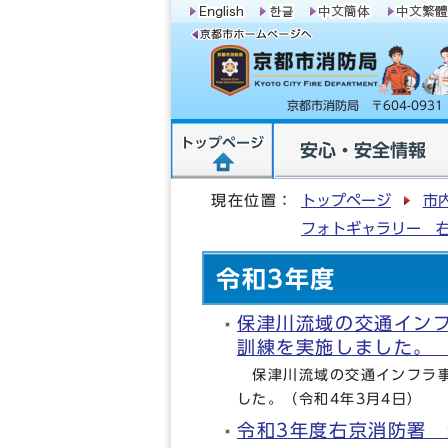
京都市消防局 〒604-09
トップページ
安心・安全情報
現在位置：
トップページ
市
フォトギャラリー 
令和3年度
保津川流域の交通イン
訓練を実施しました
保津川流域の交通インフラ事
した。（令和4年3月4日）
令和3年度右京消防署