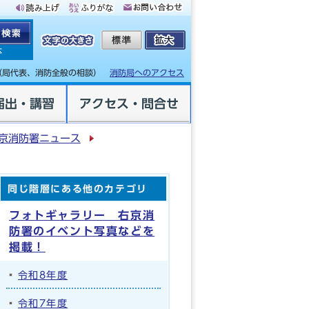
体
（局代表、消防全般の相談）
消防局へのアクセス
届出・講習
アクセス・問合せ
京消防署ニュース
同じ階層にある他のカテゴリ
フォトギャラリー 右京消
防署のイベント写真などを
掲載！
令和8年度
令和7年度