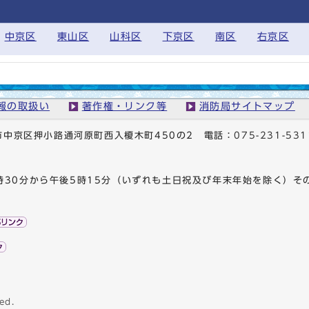
中京区
東山区
山科区
下京区
南区
右京区
報の取扱い
著作権・リンク等
消防局サイトマップ
京都市中京区押小路通河原町西入榎木町450の2
電話：
075-231-531
時30分から午後5時15分（いずれも土日祝及び年末年始を除く）そ
ed.