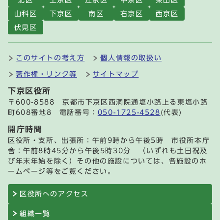
山科区
下京区
南区
右京区
西京区
伏見区
このサイトの考え方
個人情報の取扱い
著作権・リンク等
サイトマップ
下京区役所
〒600-8588 京都市下京区西洞院通塩小路上る東塩小路
町608番地8 電話番号：
050-1725-4528
(代表)
開庁時間
区役所・支所、出張所：午前9時から午後5時 市役所本庁
舎：午前8時45分から午後5時30分 （いずれも土日祝及
び年末年始を除く）その他の施設については、各施設のホ
ームページ等をご覧ください。
区役所へのアクセス
組織一覧