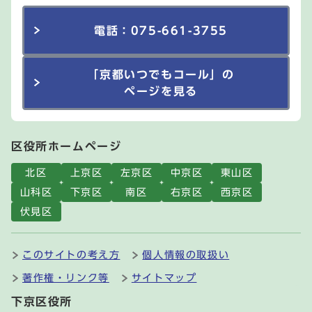
電話：075-661-3755
「京都いつでもコール」の
ページを見る
区役所ホームページ
北区
上京区
左京区
中京区
東山区
山科区
下京区
南区
右京区
西京区
伏見区
このサイトの考え方
個人情報の取扱い
著作権・リンク等
サイトマップ
下京区役所