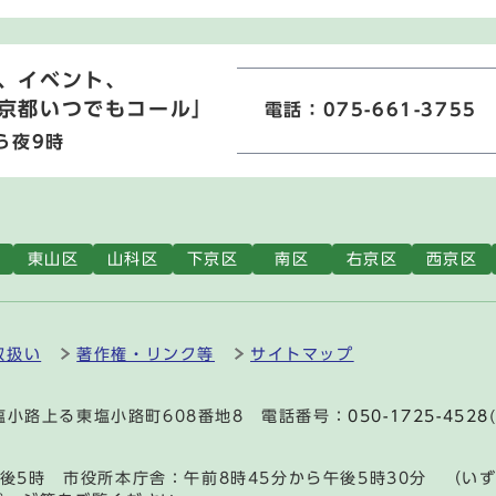
、イベント、
京都いつでもコール」
電話：075-661-3755
ら夜9時
東山区
山科区
下京区
南区
右京区
西京区
取扱い
著作権・リンク等
サイトマップ
通塩小路上る東塩小路町608番地8 電話番号：
050-1725-4528
後5時 市役所本庁舎：午前8時45分から午後5時30分 （い