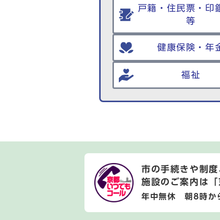
戸籍・住民票・印
等
健康保険・年
福祉
市の手続きや制度
施設のご案内は
「
年中無休 朝8時か