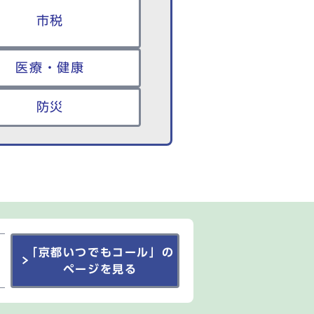
市税
医療・健康
防災
「京都いつでもコール」の
ページを見る