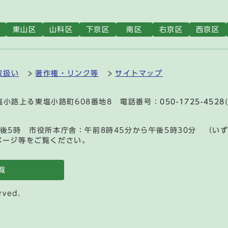
東山区
山科区
下京区
南区
右京区
西京区
取扱い
著作権・リンク等
サイトマップ
通塩小路上る東塩小路町608番地8 電話番号：
050-1725-4528
後5時 市役所本庁舎：午前8時45分から午後5時30分 （い
ページ等をご覧ください。
覧
rved.