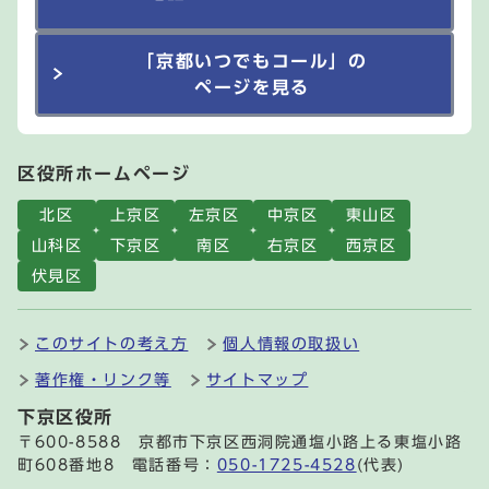
「京都いつでもコール」の
ページを見る
区役所ホームページ
北区
上京区
左京区
中京区
東山区
山科区
下京区
南区
右京区
西京区
伏見区
このサイトの考え方
個人情報の取扱い
著作権・リンク等
サイトマップ
下京区役所
〒600-8588 京都市下京区西洞院通塩小路上る東塩小路
町608番地8 電話番号：
050-1725-4528
(代表)