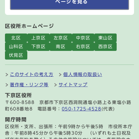
ページを見る
区役所ホームページ
北区
上京区
左京区
中京区
東山区
山科区
下京区
南区
右京区
西京区
伏見区
このサイトの考え方
個人情報の取扱い
著作権・リンク等
サイトマップ
下京区役所
〒600-8588 京都市下京区西洞院通塩小路上る東塩小路
町608番地8 電話番号：
050-1725-4528
(代表)
開庁時間
区役所・支所、出張所：午前9時から午後5時 市役所本庁
舎：午前8時45分から午後5時30分 （いずれも土日祝及