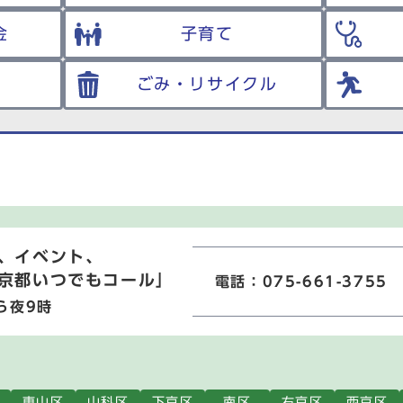
金
子育て
ごみ・リサイクル
、イベント、
京都いつでもコール」
電話：075-661-3755
ら夜9時
東山区
山科区
下京区
南区
右京区
西京区