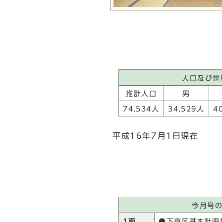
人口及び世
推計人口
男
74,534人
34,529人
4
平成16年7月1日現在
今月号
1面
●下京区基本計画