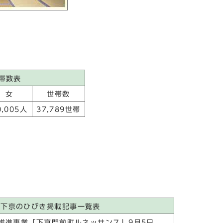
帯数表
女
世帯数
0,005人
37,789世帯
の下京のひびき掲載記事一覧表
推進事業「下京門前町ルネッサンス」9月5日