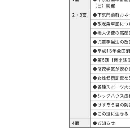
（日）開催
2・3面
●下京門前町ルネ
●敬老乗車証につ
●老人保健の高額
●児童手当法の改
●平成16年全国
●第8回「梅小路
●修徳学区が安心
●女性健康診査を
●各種スポーツ大
●シックハウス症
●けすぞう君の防
●この道に生きる
4面
●お知らせ