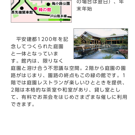
の場合は翌日）、年
末年始
平安建都1200年を記
念してつくられた庭園
と一体となっていま
す。館内は、限りなく
庭園と溶け合う不思議な空間。2階から庭園の園
路がはじまり、園路の終点もこの緑の館です。1
階では庭園レストランが楽しいひとときを提供、
2階は本格的な茶室や和室があり、貸し室とし
て、有料でお茶会をはじめさまざまな催しに利用
できます。