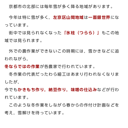
京都市の北部には毎年雪が多く降る地域があります。
今年は特に雪が多く，
左京区山間地域
は
一面銀世界
にな
っています。
街中では見られなくなった
「氷柱（つらら）」
もこの地
域では見られます。
外での農作業ができないこの時期には，雪かきなどに追
われながら，
冬ならではの作業
が各農家で行われています。
冬作業の代表だったわら細工はあまり行われなくなりま
したが，
今でも
かきもち作り，納豆作り，味噌の仕込み
などが行わ
れています。
このような冬作業をしながら春からの作付け計画などを
考え，雪解けを待っています。