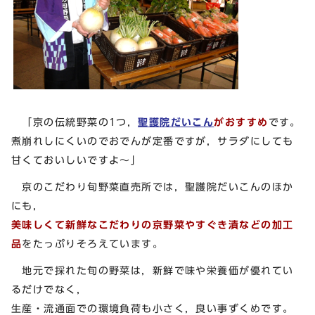
「京の伝統野菜の1つ，
聖護院だいこん
がおすすめ
です。
煮崩れしにくいのでおでんが定番ですが，サラダにしても
甘くておいしいですよ～」
京のこだわり旬野菜直売所では，聖護院だいこんのほか
にも，
美味しくて新鮮なこだわりの京野菜やすぐき漬などの加工
品
をたっぷりそろえています。
地元で採れた旬の野菜は，新鮮で味や栄養価が優れてい
るだけでなく，
生産・流通面での環境負荷も小さく，良い事ずくめです。