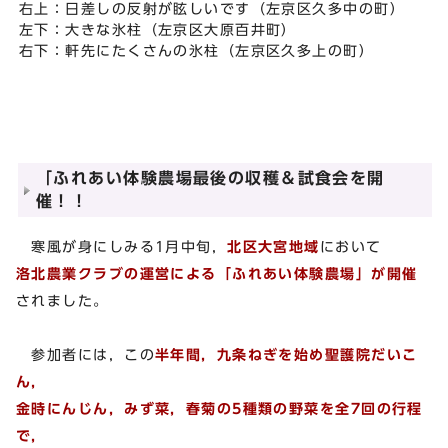
右上：日差しの反射が眩しいです（左京区久多中の町）
左下：大きな氷柱（左京区大原百井町）
右下：軒先にたくさんの氷柱（左京区久多上の町）
「ふれあい体験農場最後の収穫＆試食会を開
催！！
寒風が身にしみる1月中旬，
北区大宮地域
において
洛北農業クラブの運営による「ふれあい体験農場」が開催
されました。
参加者には，この
半年間，九条ねぎを始め聖護院だいこ
ん，
金時にんじん，みず菜，春菊の5種類の野菜を全7回の行程
で，