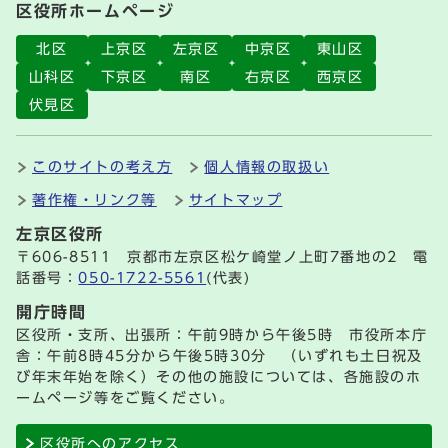
区役所ホームページ
北区
上京区
左京区
中京区
東山区
山科区
下京区
南区
右京区
西京区
伏見区
このサイトの考え方
個人情報の取扱い
著作権・リンク等
サイトマップ
左京区役所
〒606-8511 京都市左京区松ケ崎堂ノ上町7番地の2 電
話番号：
050-1722-5561
(代表)
開庁時間
区役所・支所、出張所：午前9時から午後5時 市役所本庁
舎：午前8時45分から午後5時30分 （いずれも土日祝及
び年末年始を除く）その他の施設については、各施設のホ
ームページ等をご覧ください。
区役所へのアクセス