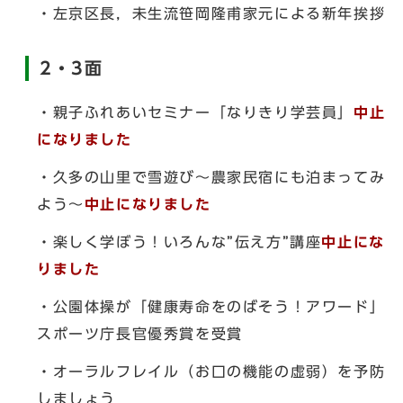
・左京区長，未生流笹岡隆甫家元による新年挨拶
2・3面
・親子ふれあいセミナー「なりきり学芸員」
中止
になりました
・久多の山里で雪遊び～農家民宿にも泊まってみ
よう～
中止になりました
・楽しく学ぼう！いろんな”伝え方”講座
中止にな
りました
・公園体操が「健康寿命をのばそう！アワード」
スポーツ庁長官優秀賞を受賞
・オーラルフレイル（お口の機能の虚弱）を予防
しましょう