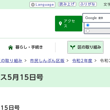
読み上げ
ふりがな
Language
文
アクセ
サイト内検索
ス
暮らし・手続き
区の取り組み
区の取り組み
市民しんぶん区版
令和2年度
令和
ス5月15日号
15日号