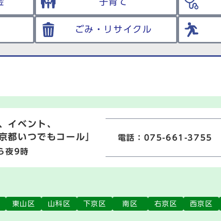
金
子育て
ごみ・リサイクル
、イベント、
京都いつでもコール」
電話：075-661-3755
ら夜9時
東山区
山科区
下京区
南区
右京区
西京区