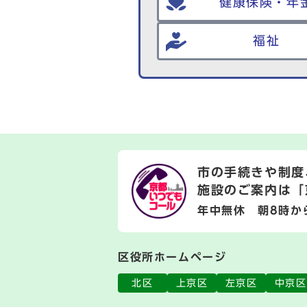
健康保険・年
福祉
市の手続きや制度
施設のご案内は
「
年中無休 朝8時か
区役所ホームページ
北区
上京区
左京区
中京区