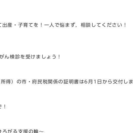
て出産・子育てを！一人で悩まず，相談してください！
肺がん検診を受けましょう！
」
中所得）の市・府民税関係の証明書は6月1日から交付し
！
で！
！
ひろがる支援の輪～