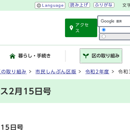
読み上げ
ふりがな
Language
文
アクセ
サイト内検索
ス
暮らし・手続き
区の取り組み
区の取り組み
市民しんぶん区版
令和2年度
令和
ス2月15日号
15日号