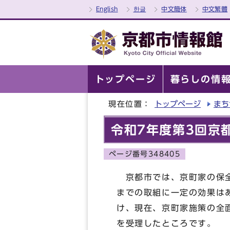
English
한글
中文簡体
中文繁體
トップページ
暮らしの情
現在位置：
トップページ
まち
令和7年度第3回京
ページ番号348405
京都市では、京町家の保全
までの取組に一定の効果は
け、現在、京町家施策の全
を受理したところです。