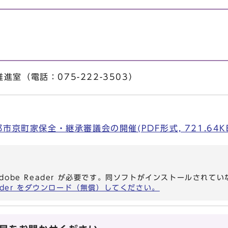
室（電話：075-222-3503）
市京町家保全・継承審議会の開催(PDF形式, 721.64K
dobe Reader が必要です。同ソフトがインストールされて
eader をダウンロード（無償）してください。