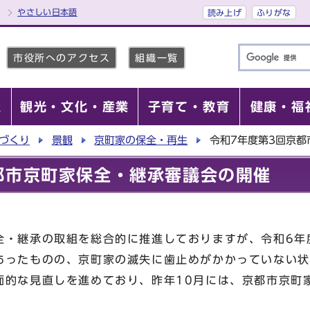
やさしい日本語
読み上げ
ふりがな
市役所へのアクセス
組織一覧
報
観光・文化・産業
子育て・教育
健康・福
づくり
景観
京町家の保全・再生
令和7年度第3回京
都市京町家保全・継承審議会の開催
・継承の取組を総合的に推進しておりますが、令和6年
あったものの、京町家の滅失に歯止めがかかっていない状
面的な見直しを進めており、昨年10月には、京都市京町