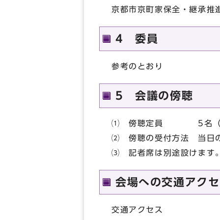
京都市京町家保全・継承推
4 委員
参考のとおり
5 会議の傍聴
⑴ 傍聴定員 5名（
⑵ 傍聴の受付方法 当日
⑶ 記者席は別途設けます
会場への交通アクセ
交通アクセス