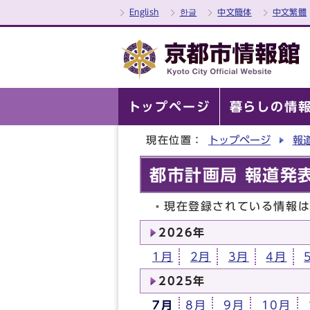
English
한글
中文簡体
中文繁體
トップページ
暮らしの情
現在位置：
トップページ
報
都市計画局 報道発表
現在登録されている情報
2026年
1月
2月
3月
4月
2025年
7月
8月
9月
10月