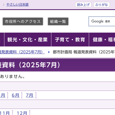
やさしい日本語
読み上げ
ふりがな
市役所へのアクセス
組織一覧
報
観光・文化・産業
子育て・教育
健康・福
道発表資料（2025年7月）
都市計画局 報道発表資料（2025年
資料（2025年7月）
はありません。
5月
6月
7月
11月
12月