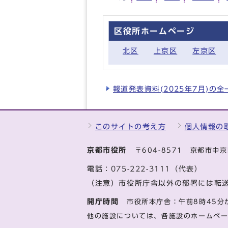
区役所ホームページ
北区
上京区
左京区
報道発表資料(2025年7月)の
このサイトの考え方
個人情報の
京都市役所
〒604-8571 京都市
電話：
075-222-3111（代表）
（注意）市役所庁舎以外の部署には転
開庁時間
市役所本庁舎：午前8時45分
他の施設については、各施設のホームペ