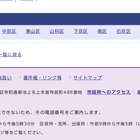
中京区
東山区
山科区
下京区
南区
右京区
全一覧に戻る
取扱い
著作権・リンク等
サイトマップ
市役所へのアクセス
中京区寺町通御池上る上本能寺前町488番地
送できないため、その電話番号をご案内します。
から午後5時30分
区役所・支所、出張所：午前9時から午後5時
（
ージ等をご覧ください。