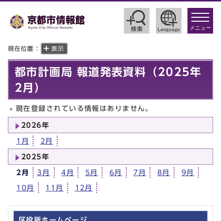
toggle
navigat
メニュー
現在位置：
表示
都市計画局 報道発表資料（2025年
2月）
現在登録されている情報はありません。
2026年
1月
2月
2025年
2月
3月
4月
5月
6月
7月
8月
9月
10月
11月
12月
区役所ホームページ