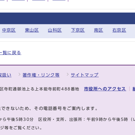
中京区
東山区
山科区
下京区
南区
右京区
全一覧に戻る
取扱い
著作権・リンク等
サイトマップ
市役所へのアクセス
中京区寺町通御池上る上本能寺前町488番地
送できないため、その電話番号をご案内します。
から午後5時30分
区役所・支所、出張所：午前9時から午後5時
（
ージ等をご覧ください。