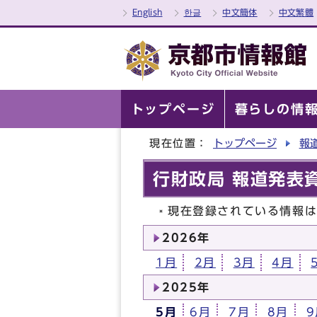
English
한글
中文簡体
中文繁體
トップページ
暮らしの情
現在位置：
トップページ
報
行財政局 報道発表資
現在登録されている情報
2026年
1月
2月
3月
4月
2025年
5月
6月
7月
8月
9