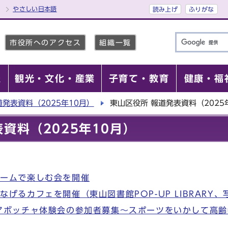
やさしい日本語
読み上げ
ふりがな
市役所へのアクセス
組織一覧
報
観光・文化・産業
子育て・教育
健康・福
道発表資料（2025年10月）
東山区役所 報道発表資料（2025
資料（2025年10月）
ゲームで楽しむ会を開催
げるカフェを開催（東山図書館POP-UP LIBRARY
アボッチャ体験会の参加者募集～スポーツをいかして高