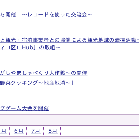
会を開催 ～レコードを使った交流会～
会と観光・宿泊事業者との協働による観光地域の清掃活動
ィ（区）Hub」の取組～
ひがしやましゃべくり大作戦～の開催
旬野菜クッキング～地産地消～」
ングゲーム大会を開催
5月
6月
7月
8月