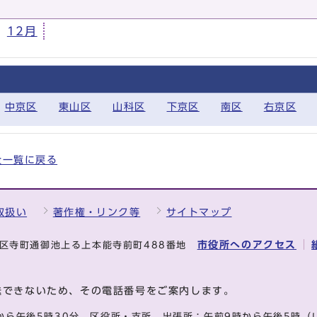
12月
中京区
東山区
山科区
下京区
南区
右京区
の全一覧に戻る
取扱い
著作権・リンク等
サイトマップ
市役所へのアクセス
中京区寺町通御池上る上本能寺前町488番地
送できないため、その電話番号をご案内します。
から午後5時30分
区役所・支所、出張所：午前9時から午後5時
（