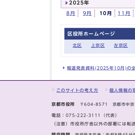
2025年
8月
9月
10月
11月
区役所ホームページ
北区
上京区
左京区
報道発表資料(2025年10月)
このサイトの考え方
個人情報の
京都市役所
〒604-8571 京都市
電話：
075-222-3111（代表）
（注意）市役所庁舎以外の部署には転
開庁時間
市役所本庁舎：午前8時45分