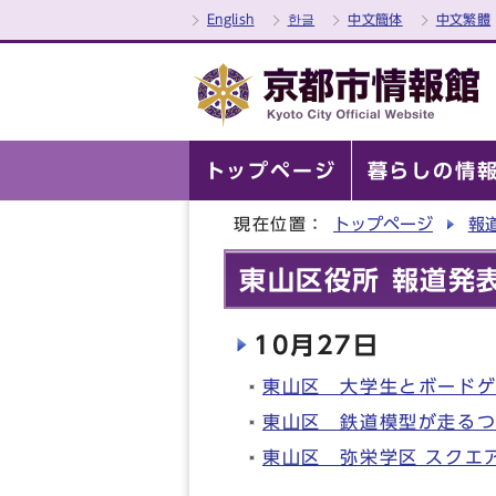
English
한글
中文簡体
中文繁體
トップページ
暮らしの情
現在位置：
トップページ
報
東山区役所 報道発表
10月27日
東山区 大学生とボード
東山区 鉄道模型が走るつな
東山区 弥栄学区 スクエ